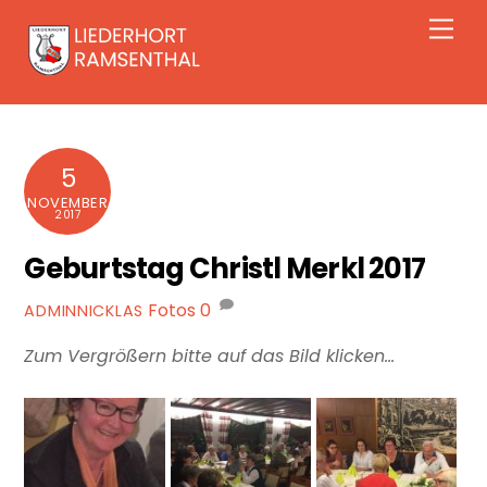
Skip
Men
to
content
5
NOVEMBER
2017
Geburtstag Christl Merkl 2017
Fotos
0
ADMINNICKLAS
Zum Vergrößern bitte auf das Bild klicken…