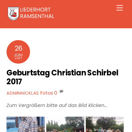
Skip
Men
to
content
26
JUNI
2017
Geburtstag Christian Schirbel
2017
Fotos
0
ADMINNICKLAS
Zum Vergrößern bitte auf das Bild klicken…