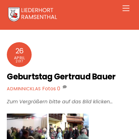
Skip
Men
to
content
26
APRIL
2017
Geburtstag Gertraud Bauer
Fotos
0
ADMINNICKLAS
Zum Vergrößern bitte auf das Bild klicken…