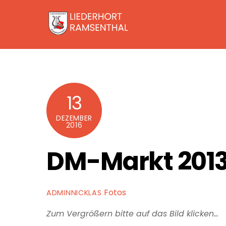
Skip
to
content
13
DEZEMBER
2016
DM-Markt 201
Fotos
ADMINNICKLAS
Zum Vergrößern bitte auf das Bild klicken…